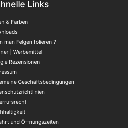
hnelle Links
ien & Farben
nloads
n man Felgen folieren ?
tner
|
Werbemittel
gle Rezensionen
ressum
gemeine Geschäftsbedingungen
enschutzrichtlinien
errufsrecht
hhaltigkeit
ahrt und Öffnungszeiten