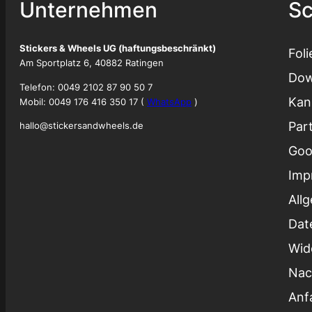
Unternehmen
Sc
Stickers & Wheels UG (haftungsbeschränkt)
Fol
Am Sportplatz 6, 40882 Ratingen
Dow
Telefon: 0049 2102 87 90 50 7
Kan
Mobil: 0049 176 416 350 17 (
WhatsApp
)
Par
hallo@stickersandwheels.de
Goo
Imp
All
Dat
Wid
Nac
Anf