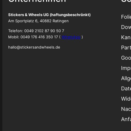
Stickers & Wheels UG (haftungsbeschränkt)
Fol
Am Sportplatz 6, 40882 Ratingen
Dow
Telefon: 0049 2102 87 90 50 7
Kan
Mobil: 0049 176 416 350 17 (
WhatsApp
)
Par
hallo@stickersandwheels.de
Goo
Imp
All
Dat
Wid
Nac
Anf