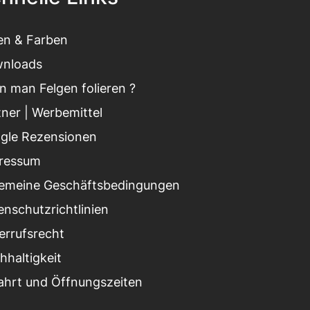
ien & Farben
nloads
n man Felgen folieren ?
tner
|
Werbemittel
gle Rezensionen
ressum
gemeine Geschäftsbedingungen
enschutzrichtlinien
errufsrecht
hhaltigkeit
ahrt und Öffnungszeiten