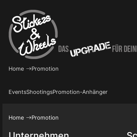
Zum
Inhalt
springen
Home
Promotion
Events
Shootings
Promotion-Anhänger
Home
Promotion
Unternehmen
Sc